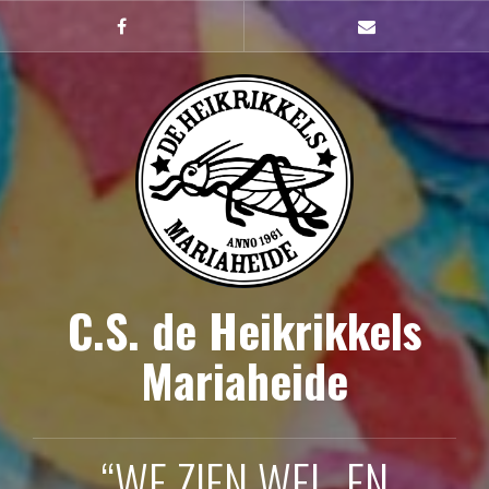
Naar
de
Facebook
mailto
inhoud
springen
C.S. de Heikrikkels
Mariaheide
“WE ZIEN WEL, EN