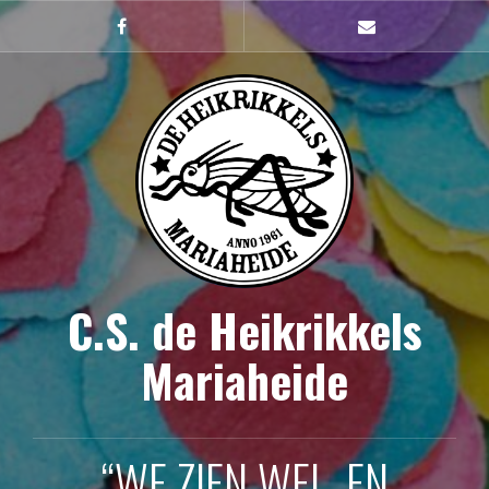
Naar
de
Facebook
mailto
inhoud
springen
C.S. de Heikrikkels
Mariaheide
“WE ZIEN WEL, EN