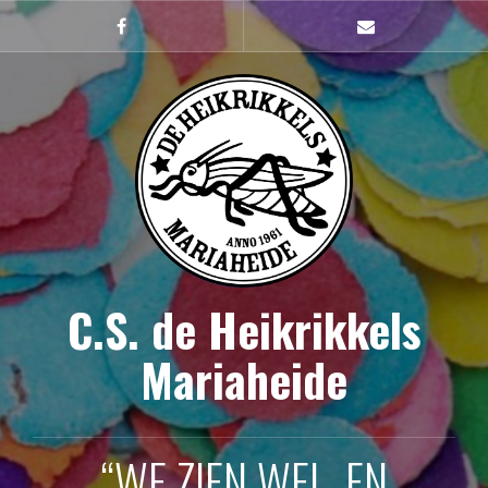
Naar
de
Facebook
mailto
inhoud
springen
C.S. de Heikrikkels
Mariaheide
“WE ZIEN WEL, EN