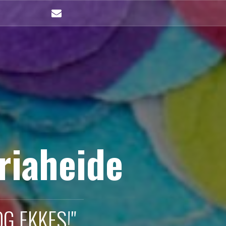
mailto
riaheide
G EKKES!"