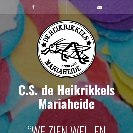
Naar
de
Facebook
mailto
inhoud
springen
C.S. de Heikrikkels
Mariaheide
“WE ZIEN WEL, EN