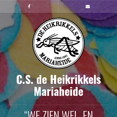
Naar
de
Facebook
mailto
inhoud
springen
C.S. de Heikrikkels
Mariaheide
“WE ZIEN WEL, EN