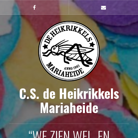
Naar
de
Facebook
mailto
inhoud
springen
C.S. de Heikrikkels
Mariaheide
“WE ZIEN WEL, EN