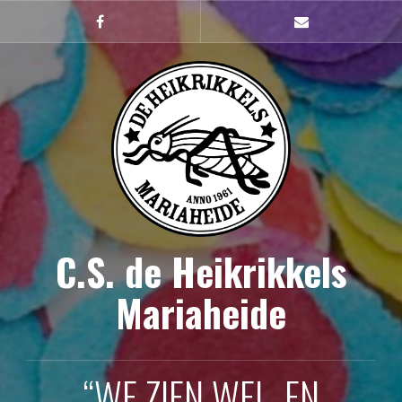
Naar
de
Facebook
mailto
inhoud
springen
C.S. de Heikrikkels
Mariaheide
“WE ZIEN WEL, EN