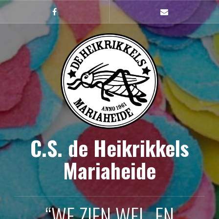
Naar
de
Facebook
mailto
inhoud
springen
C.S. de Heikrikkels
Mariaheide
“WE ZIEN WEL, EN