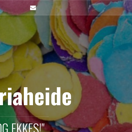
mailto
riaheide
G EKKES!"