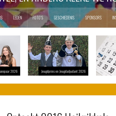
26
LEDEN
FOTO’S
GESCHIEDENIS
SPONSORS
IN
nsenpaar 2026
Jeugdprins en Jeugdadjudant 2026