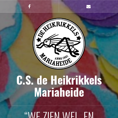
Naar
de
Facebook
mailto
inhoud
springen
C.S. de Heikrikkels
Mariaheide
“WE ZIEN WEL, EN