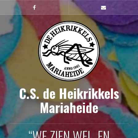
Naar
de
Facebook
mailto
inhoud
springen
C.S. de Heikrikkels
Mariaheide
“WE ZIEN WEL, EN