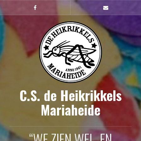
Naar
de
Facebook
mailto
inhoud
springen
C.S. de Heikrikkels
Mariaheide
“WE ZIEN WEL, EN