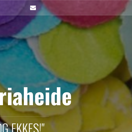
mailto
riaheide
G EKKES!"