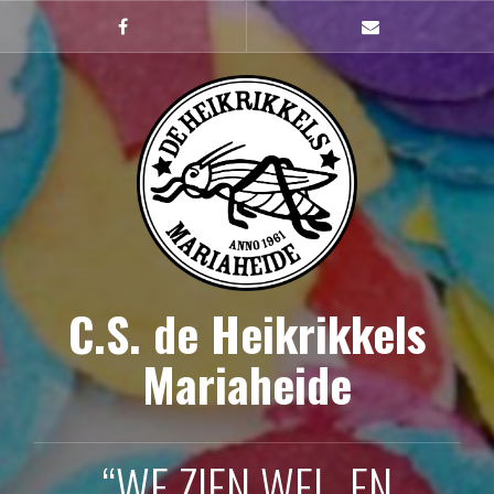
Naar
de
Facebook
mailto
inhoud
springen
C.S. de Heikrikkels
Mariaheide
“WE ZIEN WEL, EN