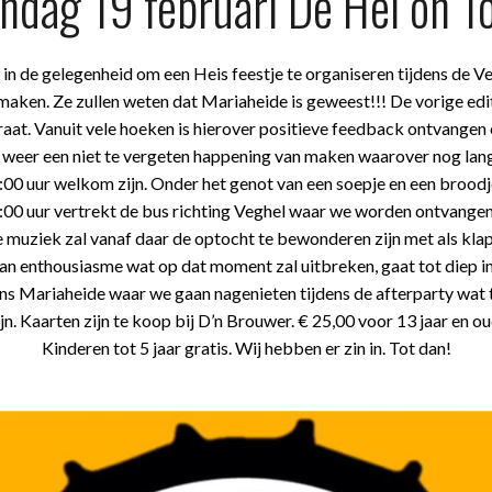
ndag 19 februari De Hei on T
r in de gelegenheid om een Heis feestje te organiseren tijdens de
maken. Ze zullen weten dat Mariaheide is geweest!!! De vorige ed
aat. Vanuit vele hoeken is hierover positieve feedback ontvangen 
r weer een niet te vergeten happening van maken waarover nog l
00 uur welkom zijn. Onder het genot van een soepje en een broodj
00 uur vertrekt de bus richting Veghel waar we worden ontvangen 
ke muziek zal vanaf daar de optocht te bewonderen zijn met als kl
an enthousiasme wat op dat moment zal uitbreken, gaat tot diep in
ns Mariaheide waar we gaan nagenieten tijdens de afterparty wat to
ijn. Kaarten zijn te koop bij D’n Brouwer. € 25,00 voor 13 jaar en o
Kinderen tot 5 jaar gratis. Wij hebben er zin in. Tot dan!