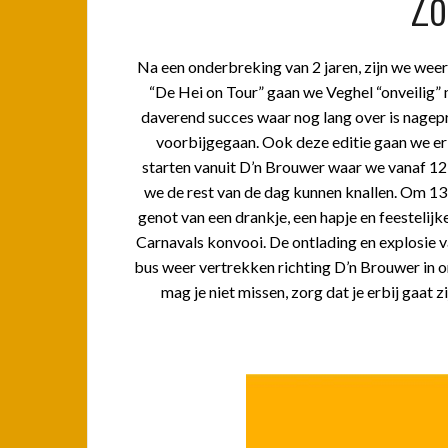
Zo
Na een onderbreking van 2 jaren, zijn we wee
“De Hei on Tour” gaan we Veghel “onveilig” 
daverend succes waar nog lang over is nagepr
voorbijgegaan. Ook deze editie gaan we e
starten vanuit D’n Brouwer waar we vanaf 12:
we de rest van de dag kunnen knallen. Om 13:
genot van een drankje, een hapje en feestelij
Carnavals konvooi. De ontlading en explosie v
bus weer vertrekken richting D’n Brouwer in o
mag je niet missen, zorg dat je erbij gaat z