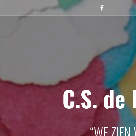
Naar
de
Facebook
inhoud
springen
C.S. de
“WE ZIEN