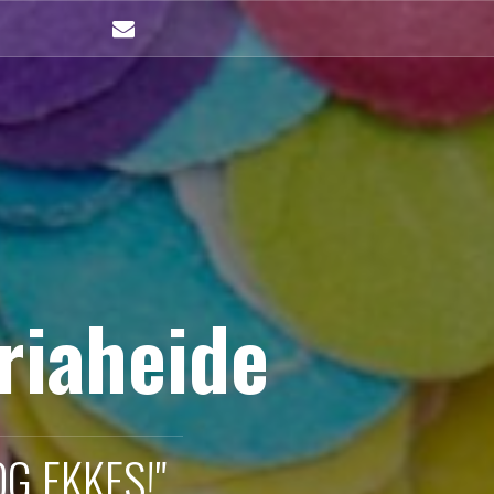
mailto
riaheide
G EKKES!"