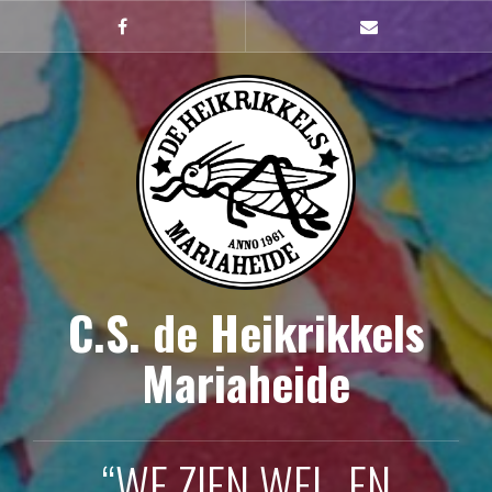
Naar
de
Facebook
mailto
inhoud
springen
C.S. de Heikrikkels
Mariaheide
“WE ZIEN WEL, EN