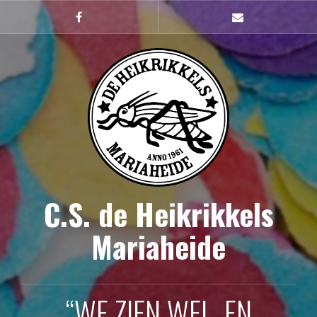
Naar
de
Facebook
mailto
inhoud
springen
C.S. de Heikrikkels
Mariaheide
“WE ZIEN WEL, EN